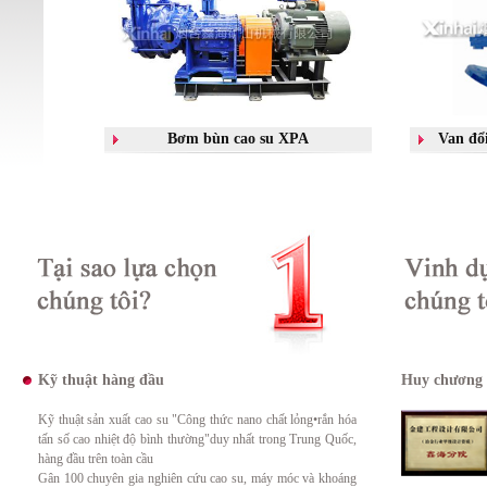
Bơm bùn cao su XPA
Van đổi
lớp giấy cao su toàn chịu mài mòn, là
Không tắc
bơm lý tưởng vận tải vật liệu mài
tiết kiệm
mòn và ăn mòn
Tại sao lựa chọn chúng tôi?
Kỹ thuật hàng đầu
Vinh dự
Huy chương
Kỹ thuật sản xuất cao su "Công thức nano chất lỏng•rắn hóa
tấn số cao nhiệt độ bình thường"duy nhất trong Trung Quốc,
hàng đầu trên toàn cầu
Gân 100 chuyên gia nghiên cứu cao su, máy móc và khoáng