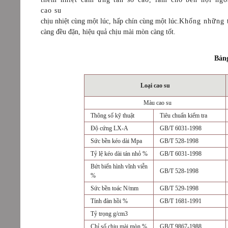
cao su
chịu nhiệt cùng một lúc, hấp chín cùng một lúc.
Khống những t
càng đều đặn, hiệu quả chịu mài mòn càng tốt.
Bảng
Loại cao su
Màu cao su
Thông số kỹ thuật
Tiêu chuẩn kiểm tra
Độ cứng LX-A
GB/T 6031-1998
Sức bền kéo dài Mpa
GB/T 528-1998
Tỷ lệ kéo dài tán nhỏ %
GB/T 6031-1998
Bứt biến hình vĩnh viễn 
GB/T 528-1998
%
Sức bền toác N/mm
GB/T 529-1998
Tính đàn hồi %
GB/T 1681-1991
Tỷ trọng g/cm3
Chỉ số chịu mài mòn %
GB/T 9867-1988