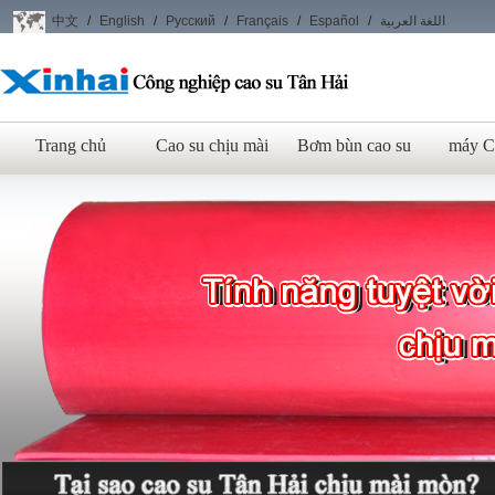
中文
/
English
/
Русский
/
Français
/
Español
/
اللغة العربية
Công nghiệp cao su
Trang chủ
Cao su chịu mài
Bơm bùn cao su
máy C
chịu mài mòn Tân
Hải
Tính năng tuyệt vời của chúng tôi đến t